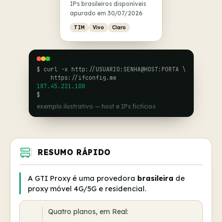
IPs brasileiros disponíveis
apurado em 30/07/2026
TIM
Vivo
Claro
$ curl -x http://USUARIO:SENHA@HOST:PORTA \
https://ifconfig.me
187.45.221.108
$
exemplo ilustrativo — host e IPs fictícios
RESUMO RÁPIDO
A GTI Proxy é uma provedora
brasileira
de
proxy móvel 4G/5G e residencial.
Quatro planos, em Real: